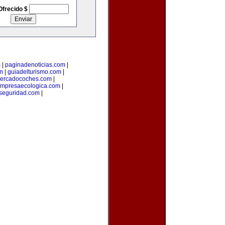
Ofrecido $
m
|
paginadenoticias.com
|
m
|
guiadelturismo.com
|
ercadocoches.com
|
mpresaecologica.com
|
seguridad.com
|