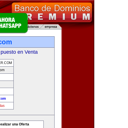
.com
 puesto en Venta
ER.COM
com
.com
tas
ealizar una Oferta