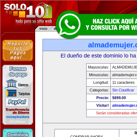
almademujer
El dueño de este dominio lo ha
Mayusculas:
ALMADEMUJ
Minusculas:
almademujer.
Longitud:
11 caracteres
Categorias:
Sin Clasificar
Precio:
$899.00
Visitar!
almademujer
Serán consideradas ofer
R