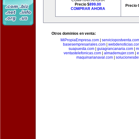
COMPRAR AHORA
Precio $
899.00
Precio 
COMPRAR AHORA
Otros dominios en venta:
MiPropiaEmpresa.com
|
serviciopostventa.co
basesempresariales.com
|
webdenoticias.co
suapuesta.com
|
guiagrancanaria.com
|
m
ventastelefonicas.com
|
almademujer.com
|
e
maquinarianaval.com
|
solucionesde