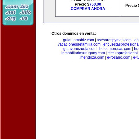
COMPRAR AHORA
Precio $
750.00
Precio 
COMPRAR AHORA
Otros dominios en venta:
guiautomotriz.com
|
asesorespymes.com
|
op
vacacionesdefamilia.com
|
encuestasprofesiona
guiavenezuela.com
|
hostempresas.com
|
ho
inmobiliariasuruguay.com
|
circuloprofesional
mendoza.com
|
e-rosario.com
|
e-