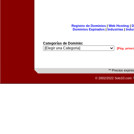
Registro de Dominios
|
Web Hosting
|
D
Dominios Expirados
|
Industrias
|
Indu
Categorías de Dominio:
[Pág. princi
** Precios expre
© 2002/2022 Solo10.com