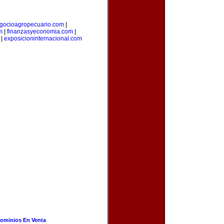
gocioagropecuario.com
|
m
|
finanzasyeconomia.com
|
|
exposicioninternacional.com
ominios En Venta