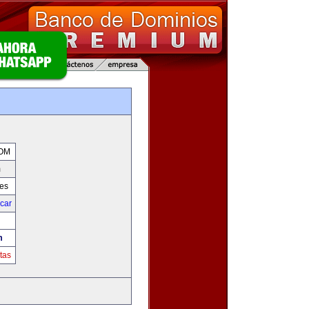
m
OM
m
res
icar
m
tas