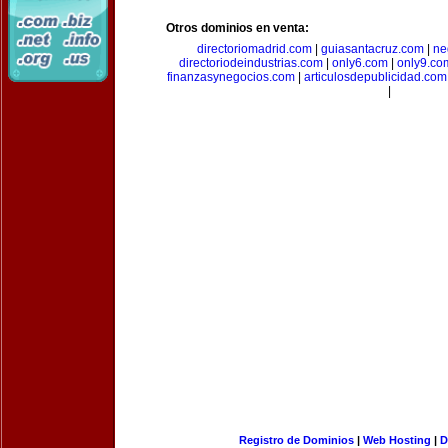
Otros dominios en venta:
directoriomadrid.com
|
guiasantacruz.com
|
ne
directoriodeindustrias.com
|
only6.com
|
only9.co
finanzasynegocios.com
|
articulosdepublicidad.com
|
Registro de Dominios
|
Web Hosting
|
D