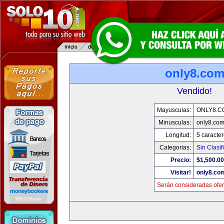
only8.co
Vendido!
Mayusculas:
ONLY8.C
Minusculas:
only8.co
Longitud:
5 caracte
Categorias:
Sin Clasif
Precio:
$1,500.00
Visitar!
only8.co
Serán consideradas ofer