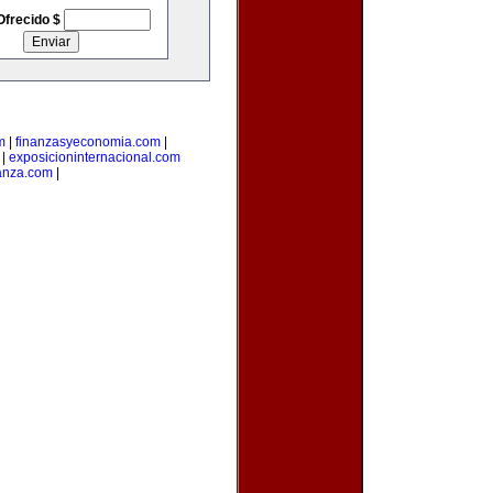
Ofrecido $
m
|
finanzasyeconomia.com
|
|
exposicioninternacional.com
anza.com
|