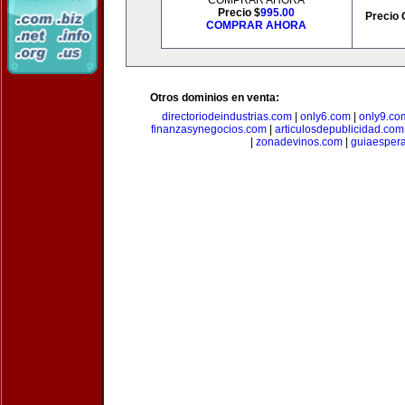
COMPRAR AHORA
Precio $
995.00
Precio 
COMPRAR AHORA
Otros dominios en venta:
directoriodeindustrias.com
|
only6.com
|
only9.co
finanzasynegocios.com
|
articulosdepublicidad.com
|
zonadevinos.com
|
guiaesper