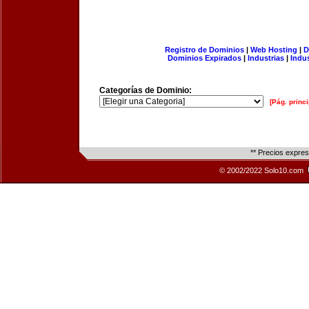
Registro de Dominios
|
Web Hosting
|
D
Dominios Expirados
|
Industrias
|
Indu
Categorías de Dominio:
[Pág. princi
** Precios expre
© 2002/2022 Solo10.com